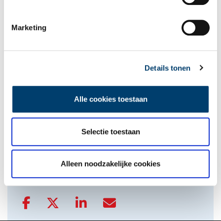
Tien verdwenen pretparken
Marketing
Details tonen
Alle cookies toestaan
De eendenboeten op De Haukes
Selectie toestaan
onh.nl
>
video
>
Alleen noodzakelijke cookies
Delen