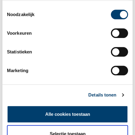
als u onze website blijft gebruiken.
Toestemmingsselectie
Noodzakelijk
Voorkeuren
Statistieken
Een jaar rond in de Eendenkooi ’t Zand
Marketing
Details tonen
Alle cookies toestaan
Tien verdwenen pretparken
Selectie toestaan