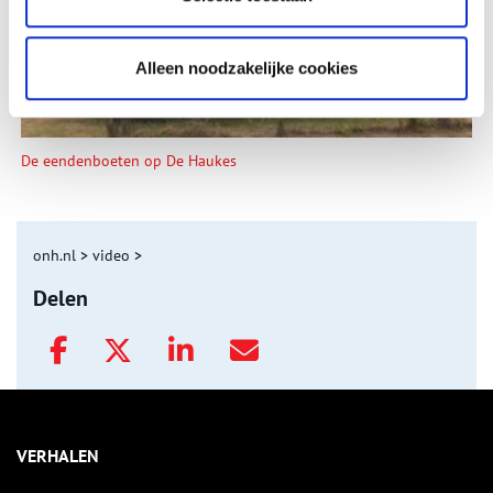
Alleen noodzakelijke cookies
De eendenboeten op De Haukes
onh.nl
>
video
>
Delen
VERHALEN