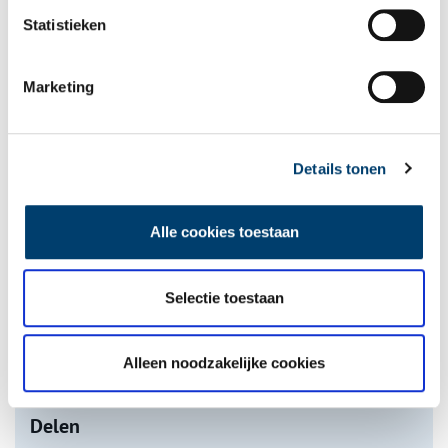
Statistieken
Marketing
De eendenboeten op De Haukes
Details tonen
Alle cookies toestaan
Selectie toestaan
Nederlandse autofabrieken van vroeger
Alleen noodzakelijke cookies
onh.nl
>
video
>
Delen