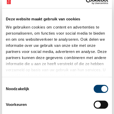
Vink dit aan als u op de hoogte gehouden wil worden.
Deze website maakt gebruik van cookies
We gebruiken cookies om content en advertenties te
personaliseren, om functies voor social media te bieden
Bekijk meer video's
en om ons websiteverkeer te analyseren. Ook delen we
informatie over uw gebruik van onze site met onze
partners voor social media, adverteren en analyse. Deze
partners kunnen deze gegevens combineren met andere
informatie die u aan ze heeft verstrekt of die ze hebben
verzameld op basis van uw gebruik van hun services. U
gaat akkoord met de cookies en het
privacystatement
als u onze website blijft gebruiken.
Toestemmingsselectie
Tien verdwenen pretparken
Noodzakelijk
Voorkeuren