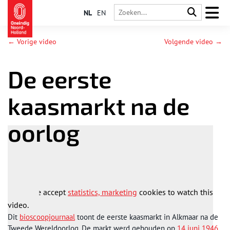
NL
EN
← Vorige video
Volgende video →
De eerste
kaasmarkt na de
oorlog
Please accept
statistics, marketing
cookies to watch this
video.
Dit
bioscoopjournaal
toont de eerste kaasmarkt in Alkmaar na de
Tweede Wereldoorlog. De markt werd gehouden op
14 juni 1946.