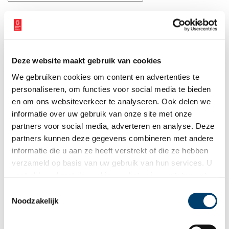
E-mail
*
Vink dit aan als u op de hoogte gehouden wil worden.
Deze website maakt gebruik van cookies
We gebruiken cookies om content en advertenties te
personaliseren, om functies voor social media te bieden
en om ons websiteverkeer te analyseren. Ook delen we
informatie over uw gebruik van onze site met onze
Bekijk meer video's
partners voor social media, adverteren en analyse. Deze
partners kunnen deze gegevens combineren met andere
informatie die u aan ze heeft verstrekt of die ze hebben
verzameld op basis van uw gebruik van hun services. U
gaat akkoord met de cookies en het
privacystatement
als u onze website blijft gebruiken.
Toestemmingsselectie
Noodzakelijk
Een jaar rond in de Eendenkooi ’t Zand