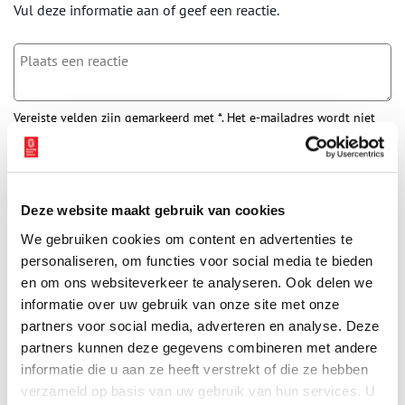
Vul deze informatie aan of geef een reactie.
Vereiste velden zijn gemarkeerd met *. Het e-mailadres wordt niet
gepubliceerd.
Naam
*
Deze website maakt gebruik van cookies
E-mail
*
We gebruiken cookies om content en advertenties te
personaliseren, om functies voor social media te bieden
en om ons websiteverkeer te analyseren. Ook delen we
Vink dit aan als u op de hoogte gehouden wil worden.
informatie over uw gebruik van onze site met onze
partners voor social media, adverteren en analyse. Deze
partners kunnen deze gegevens combineren met andere
informatie die u aan ze heeft verstrekt of die ze hebben
verzameld op basis van uw gebruik van hun services. U