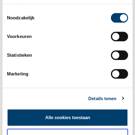
gaat akkoord met de cookies en het
privacystatement
Bekijk meer video's
als u onze website blijft gebruiken.
Toestemmingsselectie
Noodzakelijk
Voorkeuren
Statistieken
Een jaar rond in de Eendenkooi ’t Zand
Marketing
Details tonen
Alle cookies toestaan
Tien verdwenen pretparken