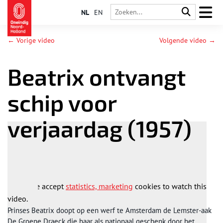
NL
EN
← Vorige video
Volgende video →
Beatrix ontvangt
schip voor
verjaardag (1957)
Please accept
statistics, marketing
cookies to watch this
video.
Prinses Beatrix doopt op een werf te Amsterdam de Lemster-aak
De Groene Draeck die haar als nationaal geschenk door het