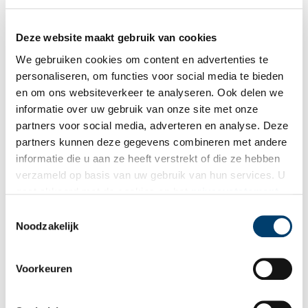
Deze website maakt gebruik van cookies
Bekijk meer video's
We gebruiken cookies om content en advertenties te
personaliseren, om functies voor social media te bieden
en om ons websiteverkeer te analyseren. Ook delen we
informatie over uw gebruik van onze site met onze
partners voor social media, adverteren en analyse. Deze
partners kunnen deze gegevens combineren met andere
informatie die u aan ze heeft verstrekt of die ze hebben
verzameld op basis van uw gebruik van hun services. U
gaat akkoord met de cookies en het
privacystatement
Wist je dat… de oudste afgebeelde Hollanders in deze kerk
als u onze website blijft gebruiken.
begraven liggen?
Toestemmingsselectie
Noodzakelijk
Voorkeuren