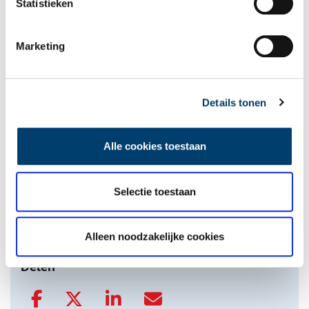
Statistieken
Een jaar rond in de Eendenkooi ’t Zand
Marketing
Details tonen
Alle cookies toestaan
Tien verdwenen pretparken
Selectie toestaan
Alleen noodzakelijke cookies
onh.nl
>
video
>
Delen