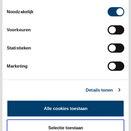
als u onze website blijft gebruiken.
Toestemmingsselectie
Noodzakelijk
Voorkeuren
Wist je dat… de oudste afgebeelde Hollanders in deze kerk
Statistieken
begraven liggen?
Marketing
Details tonen
Alle cookies toestaan
Een jaar rond in de Eendenkooi ’t Zand
Selectie toestaan