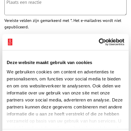
Vereiste velden zijn gemarkeerd met *. Het e-mailadres wordt niet
gepubliceerd.
Naam
*
E-mail
*
Deze website maakt gebruik van cookies
We gebruiken cookies om content en advertenties te
personaliseren, om functies voor social media te bieden
Vink dit aan als u op de hoogte gehouden wil worden.
en om ons websiteverkeer te analyseren. Ook delen we
informatie over uw gebruik van onze site met onze
partners voor social media, adverteren en analyse. Deze
partners kunnen deze gegevens combineren met andere
informatie die u aan ze heeft verstrekt of die ze hebben
Bekijk meer video's
verzameld op basis van uw gebruik van hun services. U
gaat akkoord met de cookies en het
privacystatement