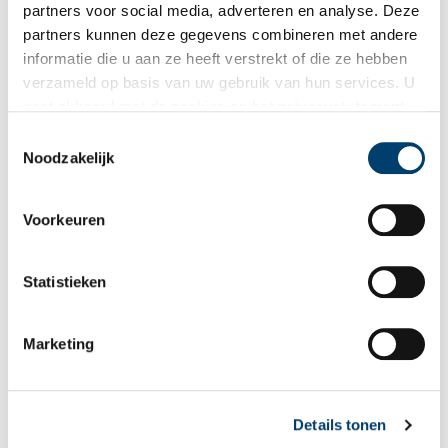
E-mail
*
partners voor social media, adverteren en analyse. Deze
partners kunnen deze gegevens combineren met andere
informatie die u aan ze heeft verstrekt of die ze hebben
Vink dit aan als u op de hoogte gehouden wil worden.
verzameld op basis van uw gebruik van hun services. U
gaat akkoord met de cookies en het
privacystatement
als u onze website blijft gebruiken.
Toestemmingsselectie
Noodzakelijk
Bekijk meer video's
Voorkeuren
Statistieken
Marketing
Tien verdwenen pretparken
Details tonen