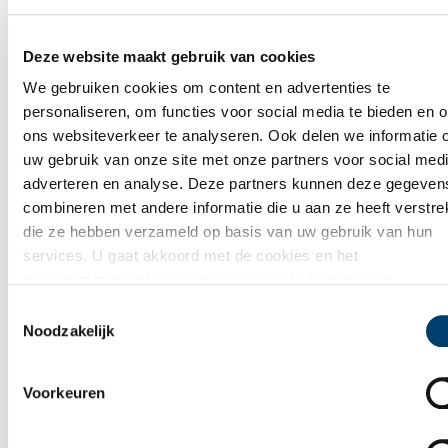
Vink dit aan als u op de hoogte gehouden wil worden.
Deze website maakt gebruik van cookies
We gebruiken cookies om content en advertenties te
personaliseren, om functies voor social media te bieden en 
ons websiteverkeer te analyseren. Ook delen we informatie 
Bekijk meer video's
uw gebruik van onze site met onze partners voor social medi
adverteren en analyse. Deze partners kunnen deze gegeven
combineren met andere informatie die u aan ze heeft verstrek
die ze hebben verzameld op basis van uw gebruik van hun
services. U gaat akkoord met de cookies en het
privacystatement
als u onze website blijft gebruiken.
Toestemmingsselectie
Noodzakelijk
Tien verdwenen pretparken
Voorkeuren