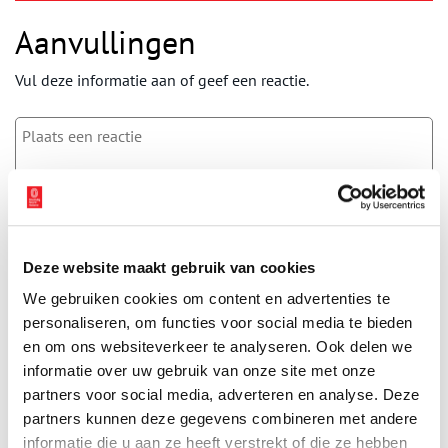
Aanvullingen
Vul deze informatie aan of geef een reactie.
Vereiste velden zijn gemarkeerd met *. Het e-mailadres wordt niet
gepubliceerd.
Naam
*
Deze website maakt gebruik van cookies
We gebruiken cookies om content en advertenties te
personaliseren, om functies voor social media te bieden
E-mail
*
en om ons websiteverkeer te analyseren. Ook delen we
informatie over uw gebruik van onze site met onze
partners voor social media, adverteren en analyse. Deze
Vink dit aan als u op de hoogte gehouden wil worden.
partners kunnen deze gegevens combineren met andere
informatie die u aan ze heeft verstrekt of die ze hebben