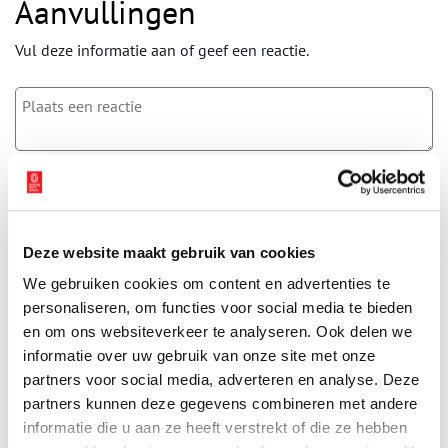
Aanvullingen
Vul deze informatie aan of geef een reactie.
Vereiste velden zijn gemarkeerd met *. Het e-mailadres wordt niet
gepubliceerd.
Naam
*
Deze website maakt gebruik van cookies
We gebruiken cookies om content en advertenties te
E-mail
*
personaliseren, om functies voor social media te bieden
en om ons websiteverkeer te analyseren. Ook delen we
informatie over uw gebruik van onze site met onze
Vink dit aan als u op de hoogte gehouden wil worden.
partners voor social media, adverteren en analyse. Deze
partners kunnen deze gegevens combineren met andere
informatie die u aan ze heeft verstrekt of die ze hebben