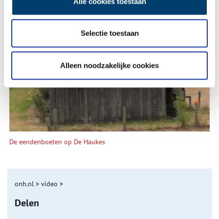
Alle cookies toestaan
Selectie toestaan
Tien verdwenen pretparken
Alleen noodzakelijke cookies
De eendenboeten op De Haukes
onh.nl
>
video
>
Delen