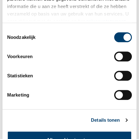
Vink dit aan als u op de hoogte gehouden wil worden.
informatie die u aan ze heeft verstrekt of die ze hebben
verzameld op basis van uw gebruik van hun services. U
gaat akkoord met de cookies en het
privacystatement
als u onze website blijft gebruiken.
Toestemmingsselectie
Noodzakelijk
Bekijk meer video's
Voorkeuren
Statistieken
Marketing
Een jaar rond in de Eendenkooi ’t Zand
Details tonen