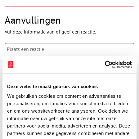
Aanvullingen
Vul deze informatie aan of geef een reactie.
Vereiste velden zijn gemarkeerd met *. Het e-mailadres wordt niet
gepubliceerd.
Naam
*
Deze website maakt gebruik van cookies
We gebruiken cookies om content en advertenties te
personaliseren, om functies voor social media te bieden
E-mail
*
en om ons websiteverkeer te analyseren. Ook delen we
informatie over uw gebruik van onze site met onze
partners voor social media, adverteren en analyse. Deze
Vink dit aan als u op de hoogte gehouden wil worden.
partners kunnen deze gegevens combineren met andere