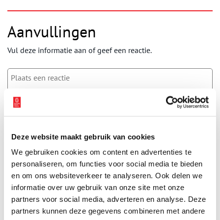
Aanvullingen
Vul deze informatie aan of geef een reactie.
Vereiste velden zijn gemarkeerd met *. Het e-mailadres wordt niet
gepubliceerd.
Naam
*
Deze website maakt gebruik van cookies
We gebruiken cookies om content en advertenties te
personaliseren, om functies voor social media te bieden
E-mail
*
en om ons websiteverkeer te analyseren. Ook delen we
informatie over uw gebruik van onze site met onze
partners voor social media, adverteren en analyse. Deze
Vink dit aan als u op de hoogte gehouden wil worden.
partners kunnen deze gegevens combineren met andere