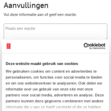
Aanvullingen
Vul deze informatie aan of geef een reactie.
Vereiste velden zijn gemarkeerd met *. Het e-mailadres wordt niet
gepubliceerd.
Naam
*
Deze website maakt gebruik van cookies
We gebruiken cookies om content en advertenties te
E-mail
*
personaliseren, om functies voor social media te bieden
en om ons websiteverkeer te analyseren. Ook delen we
informatie over uw gebruik van onze site met onze
Vink dit aan als u op de hoogte gehouden wil worden.
partners voor social media, adverteren en analyse. Deze
partners kunnen deze gegevens combineren met andere
informatie die u aan ze heeft verstrekt of die ze hebben