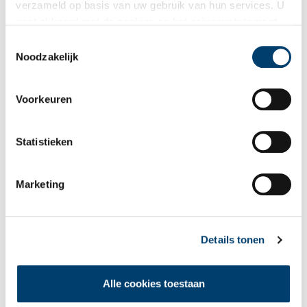
verzameld op basis van uw gebruik van hun services. U
gaat akkoord met de cookies en het
privacystatement
Bekijk meer video's
als u onze website blijft gebruiken.
Toestemmingsselectie
Noodzakelijk
Voorkeuren
Statistieken
Tien verdwenen pretparken
Marketing
Details tonen
Alle cookies toestaan