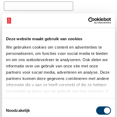
E-mail
*
Vink dit aan als u op de hoogte gehouden wil worden.
Deze website maakt gebruik van cookies
We gebruiken cookies om content en advertenties te
personaliseren, om functies voor social media te bieden
en om ons websiteverkeer te analyseren. Ook delen we
informatie over uw gebruik van onze site met onze
Bekijk meer video's
partners voor social media, adverteren en analyse. Deze
partners kunnen deze gegevens combineren met andere
informatie die u aan ze heeft verstrekt of die ze hebben
verzameld op basis van uw gebruik van hun services. U
gaat akkoord met de cookies en het
privacystatement
als u onze website blijft gebruiken.
Toestemmingsselectie
Noodzakelijk