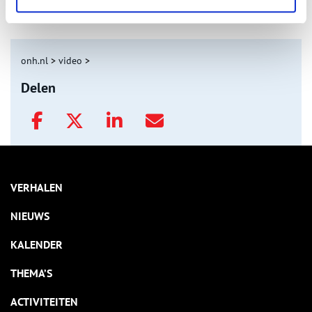
Tien verdwenen pretparken
onh.nl
>
video
>
Delen
VERHALEN
NIEUWS
KALENDER
THEMA’S
ACTIVITEITEN