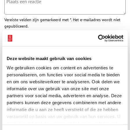
Vereiste velden zijn gemarkeerd met *. Het e-mailadres wordt niet
gepubliceerd.
Naam
*
E-mail
*
Deze website maakt gebruik van cookies
We gebruiken cookies om content en advertenties te
personaliseren, om functies voor social media te bieden
Vink dit aan als u op de hoogte gehouden wil worden.
en om ons websiteverkeer te analyseren. Ook delen we
informatie over uw gebruik van onze site met onze
partners voor social media, adverteren en analyse. Deze
partners kunnen deze gegevens combineren met andere
informatie die u aan ze heeft verstrekt of die ze hebben
Bekijk meer video's
verzameld op basis van uw gebruik van hun services. U
gaat akkoord met de cookies en het
privacystatement