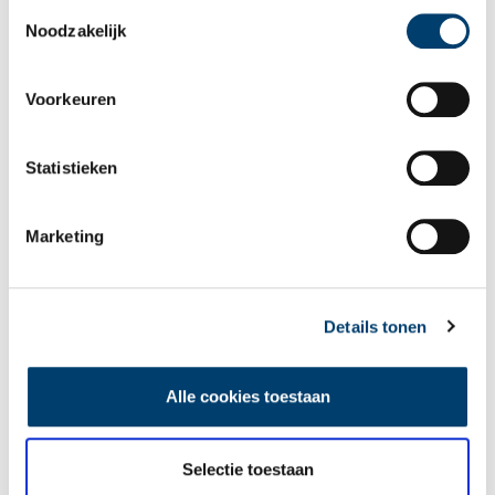
als u onze website blijft gebruiken.
Toestemmingsselectie
Noodzakelijk
Voorkeuren
Een jaar rond in de Eendenkooi ’t Zand
Statistieken
Marketing
Details tonen
Tien verdwenen pretparken
Alle cookies toestaan
Selectie toestaan