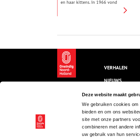
en haar kittens. In 1966 vond
Henriëtte van Weelde de poezen
naast een boom tegenover haar
woning aan de Herengracht. Ze
besloot de beestjes een thuis te
geven en al gauw volgden er
meer. Haar eerste
opvangsinspanningen zijn
ondertussen uitgegroeid tot
dierenasiel De Poezenboot, een
begrip in Amsterdam.
VERHALEN
NIEUWS
KALENDER
Deze website maakt gebru
We gebruiken cookies om c
THEMA’S
bieden en om ons websitev
ACTIVITEITEN
site met onze partners vo
combineren met andere inf
VIDEO’S
uw gebruik van hun servic