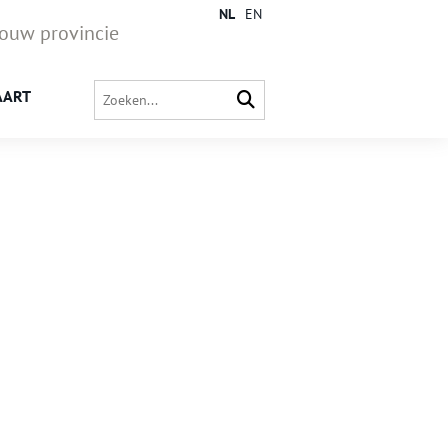
NL
EN
jouw provincie
AART