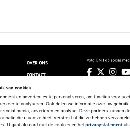
Volg ONH op social med
OVER ONS
CONTACT
NIEUWSBRIEF
ik van cookies
ontent en advertenties te personaliseren, om functies voor soci
DISCLAIMER
erkeer te analyseren. Ook delen we informatie over uw gebruik
PRIVACY
or social media, adverteren en analyse. Deze partners kunnen 
ormatie die u aan ze heeft verstrekt of die ze hebben verzameld
TOEGANKELIJKHEID
es. U gaat akkoord met de cookies en het
privacystatement
als