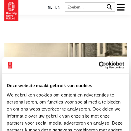
NL
EN
Deze website maakt gebruik van cookies
Stadskinderen in Egmond aan Zee
We gebruiken cookies om content en advertenties te
Arie Cornelis Bos (1870-1934), onderwijzer aan de Openbare
Lagere School te Egmond aan Zee, was zeer begaan met het lot
personaliseren, om functies voor social media te bieden
van ziekelijke stadskinderen. In 1901 nam hij met A. Kerdijk uit
en om ons websiteverkeer te analyseren. Ook delen we
Amsterdam en G.L. Zwartendijk uit Rotterdam het initiatief tot
informatie over uw gebruik van onze site met onze
het Centraal Genootschap voor Kinderherstellings- en
Vakantiekolonies.
partners voor social media, adverteren en analyse. Deze
partners kunnen deze gegevens combineren met andere