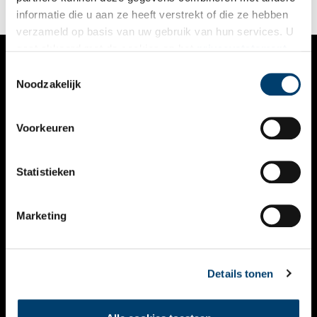
informatie die u aan ze heeft verstrekt of die ze hebben
verzameld op basis van uw gebruik van hun services. U
gaat akkoord met de cookies en het
privacystatement
als u onze website blijft gebruiken.
Toestemmingsselectie
VERHALEN
Noodzakelijk
NIEUWS
Voorkeuren
KALENDER
THEMA’S
Statistieken
ACTIVITEITEN
Marketing
VIDEO’S
OVER ONS
Details tonen
CONTACT