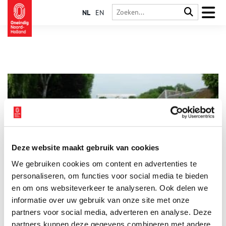
NL
EN
Deze website maakt gebruik van cookies
Mijndense sluis: turf en plezier
We gebruiken cookies om content en advertenties te
In het watersportseizoen kan het razend druk zijn in de
Mijndense sluis. Waar nu de sluis ligt, stroomde vroeger het
personaliseren, om functies voor social media te bieden
riviertje de Drecht uit in de Vecht. De Drecht van Loosdrecht.
en om ons websiteverkeer te analyseren. Ook delen we
informatie over uw gebruik van onze site met onze
partners voor social media, adverteren en analyse. Deze
partners kunnen deze gegevens combineren met andere