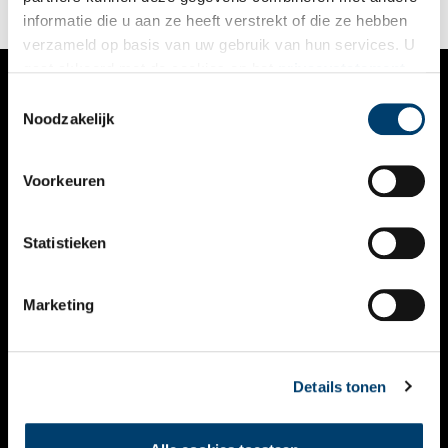
informatie die u aan ze heeft verstrekt of die ze hebben
verzameld op basis van uw gebruik van hun services. U
gaat akkoord met de cookies en het
privacystatement
als u onze website blijft gebruiken.
Toestemmingsselectie
VERHALEN
Noodzakelijk
NIEUWS
Voorkeuren
KALENDER
THEMA’S
Statistieken
ACTIVITEITEN
Marketing
VIDEO’S
OVER ONS
Details tonen
CONTACT