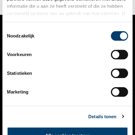
graaf Floris V.
informatie die u aan ze heeft verstrekt of die ze hebben
verzameld op basis van uw gebruik van hun services. U
gaat akkoord met de cookies en het
privacystatement
als u onze website blijft gebruiken.
Toestemmingsselectie
VERHALEN
Noodzakelijk
NIEUWS
Voorkeuren
KALENDER
THEMA’S
Statistieken
ACTIVITEITEN
Marketing
VIDEO’S
OVER ONS
Details tonen
CONTACT