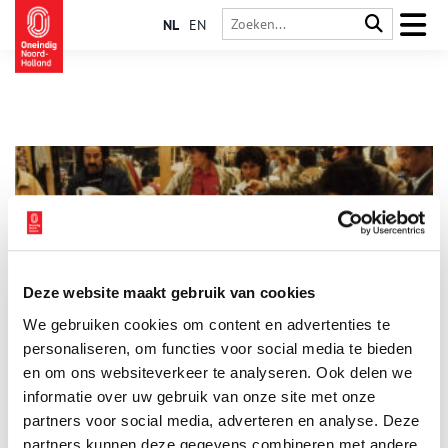
NL
EN
Deze website maakt gebruik van cookies
Van Zwarte Markt tot Bazaar Beverwijk
We gebruiken cookies om content en advertenties te
In het kleine Beverwijk huist, naar verluidt, de grootste
overdekte markt van Europa. De Beverwijkse Bazaar is voor
personaliseren, om functies voor social media te bieden
veel mensen een dagje vakantie in eigen land, waar ze kunnen
en om ons websiteverkeer te analyseren. Ook delen we
genieten van koopwaar en gerechten uit de hele wereld. Maar
informatie over uw gebruik van onze site met onze
weinigen weten dat de voorloper van de Zwarte Markt, zoals
de Bazaar jarenlang bekendstond, al veel ouder is. Wel 750
partners voor social media, adverteren en analyse. Deze
jaar, om precies te zijn, toen Beverwijk marktrechten kreeg van
partners kunnen deze gegevens combineren met andere