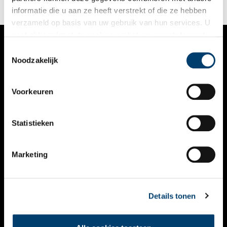
informatie die u aan ze heeft verstrekt of die ze hebben
verzameld op basis van uw gebruik van hun services. U
gaat akkoord met de cookies en het
privacystatement
als u onze website blijft gebruiken.
Toestemmingsselectie
VERHALEN
Noodzakelijk
NIEUWS
Voorkeuren
KALENDER
THEMA’S
Statistieken
ACTIVITEITEN
Marketing
VIDEO’S
OVER ONS
Details tonen
CONTACT