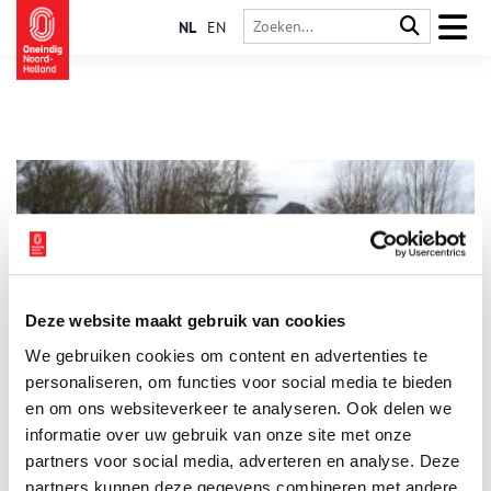
NL
EN
Deze website maakt gebruik van cookies
Mijn plek: Weg van Floris V met burchten en klooster
We gebruiken cookies om content en advertenties te
Welke plaats vind jij het meest kenmerkend voor Noord-
Holland? ‘Ik woon aan de Munnikenweg. Dat mag je wel een
personaliseren, om functies voor social media te bieden
bijzondere plek noemen.’ Guus Breebaart-Beuse heeft gelijk.
en om ons websiteverkeer te analyseren. Ook delen we
Want wie woont er aan een weg die eeuwen geleden door
informatie over uw gebruik van onze site met onze
Floris V is aangelegd en waar de graaf dwangburchten liet
bouwen?
partners voor social media, adverteren en analyse. Deze
partners kunnen deze gegevens combineren met andere