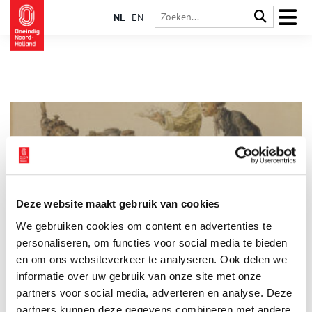
NL
EN
Deze website maakt gebruik van cookies
Joodse immigranten brachten de augurk naar Amsterdam
We gebruiken cookies om content en advertenties te
Tot aan de Tweede Wereldoorlog, toen driekwart van de Joodse
bevolking door de nazi’s werd uitgemoord, kende Amsterdam
personaliseren, om functies voor social media te bieden
een levendige straathandel in zuur, zoals augurken en uitjes.
en om ons websiteverkeer te analyseren. Ook delen we
Die merendeels Joodse straathandel, met zijn
informatie over uw gebruik van onze site met onze
‘augurkiesmannen’, is niet meer. Van de destijds tientallen
Amsterdamse zuurinleggerijen is er nog maar één over.
partners voor social media, adverteren en analyse. Deze
partners kunnen deze gegevens combineren met andere