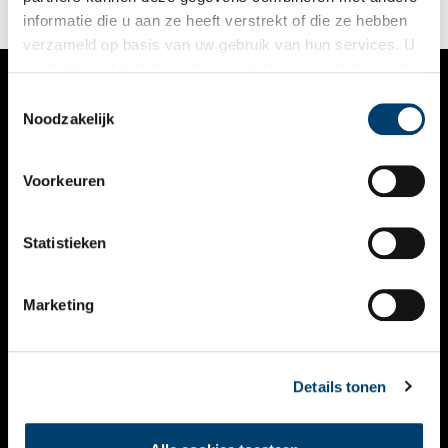
informatie die u aan ze heeft verstrekt of die ze hebben
verzameld op basis van uw gebruik van hun services. U
gaat akkoord met de cookies en het
privacystatement
als u onze website blijft gebruiken.
Toestemmingsselectie
VERHALEN
Noodzakelijk
NIEUWS
Voorkeuren
KALENDER
THEMA’S
Statistieken
ACTIVITEITEN
Marketing
VIDEO’S
OVER ONS
Details tonen
CONTACT