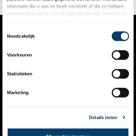
informatie die u aan ze heeft verstrekt of die ze hebben
verzameld op basis van uw gebruik van hun services. U
gaat akkoord met de cookies en het
privacystatement
als u onze website blijft gebruiken.
Toestemmingsselectie
VERHALEN
Noodzakelijk
NIEUWS
Voorkeuren
KALENDER
THEMA’S
Statistieken
ACTIVITEITEN
Marketing
VIDEO’S
OVER ONS
Details tonen
CONTACT