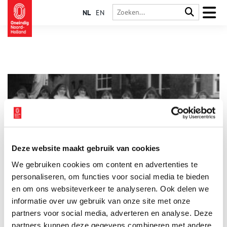
NL
EN
Deze website maakt gebruik van cookies
De zusters franciscanessen van Bennebroek
We gebruiken cookies om content en advertenties te
De zusters franciscanessen van Bennebroek hebben in de 19de
en 20ste eeuw een belangrijke rol vervuld in het katholieke
personaliseren, om functies voor social media te bieden
onderwijs in Nederland, waaronder dat van Heemstede en
en om ons websiteverkeer te analyseren. Ook delen we
Bennebroek. Hoe is het katholieke onderwijs in Nederland en
informatie over uw gebruik van onze site met onze
in beide dorpen ontstaan, wie gaven er les en waar kwamen de
zusters vandaan?
partners voor social media, adverteren en analyse. Deze
partners kunnen deze gegevens combineren met andere