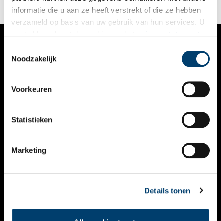
informatie die u aan ze heeft verstrekt of die ze hebben
verzameld op basis van uw gebruik van hun services. U
gaat akkoord met de cookies en het
privacystatement
als u onze website blijft gebruiken.
Toestemmingsselectie
VERHALEN
Noodzakelijk
NIEUWS
Voorkeuren
KALENDER
THEMA’S
Statistieken
ACTIVITEITEN
Marketing
VIDEO’S
OVER ONS
Details tonen
CONTACT