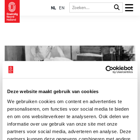
NL
EN
Deze website maakt gebruik van cookies
Melk is goed voor…
We gebruiken cookies om content en advertenties te
Elk, maar ook voor Lutjewinkel. In dit kleine Westfriese dorp
met 700 inwoners draait alles om zuivel. Hier is in 1916 de
personaliseren, om functies voor social media te bieden
coöperatieve zuivelfabriek West-Friesland opgericht,
en om ons websiteverkeer te analyseren. Ook delen we
tegenwoordig een van de drie zuivelfabrieken die Noord-
informatie over uw gebruik van onze site met onze
Holland telt. Voor de Tweede Wereldoorlog telde de provincie
nog 258 zuivelfabrieken. Wat maakt de 100-jarige
partners voor social media, adverteren en analyse. Deze
zuivelfabriek van Lutjewinkel uniek?
partners kunnen deze gegevens combineren met andere