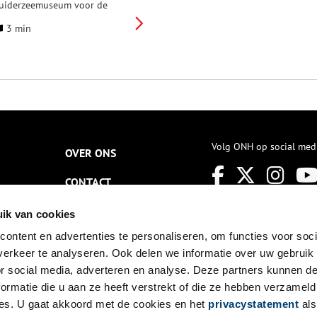
uiderzeemuseum voor de
ieuwe editie van het
3 min
interevenement
uiderzeelicht: De heldin van
oorn. Wandel in de avonduren
oor de sfeervol verlichte
traatjes van ‘t Zuiderzeedorp
n ontdek welk spannend
erhaal er in de kaarten
eschreven staat voor een
eesmeisje uit Hoorn.
ctrice en presentator Anna
Volg ONH op social med
OVER ONS
rijver neemt je mee, terug naar
et jaar 1725, naar het
CONTACT
urgerweeshuis in Hoorn. Via
icht, beeld en geluid komt de
oektocht van het weesmeisje
NIEUWSBRIEF
ik van cookies
iefje naar haar vader tot leven.
om je verwonderen in het
ontent en advertenties te personaliseren, om functies voor soci
DISCLAIMER
onker!
erkeer te analyseren. Ook delen we informatie over uw gebruik
PRIVACY
or social media, adverteren en analyse. Deze partners kunnen 
ormatie die u aan ze heeft verstrekt of die ze hebben verzameld
TOEGANKELIJKHEID
es. U gaat akkoord met de cookies en het
privacystatement
als