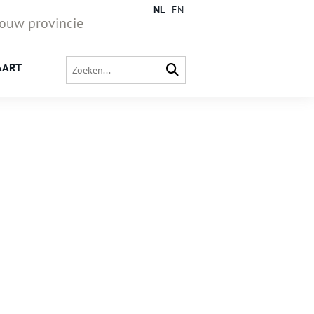
NL
EN
jouw provincie
AART