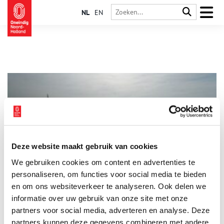
NL
EN
Deze website maakt gebruik van cookies
De Razende Bol raast door
We gebruiken cookies om content en advertenties te
Tussen Den Helder en Texel drijft een onbewoond eiland. Geen
tropisch strand, waar je onder een palmboom van de
personaliseren, om functies voor social media te bieden
zonsondergang kunt genieten, maar een bijzonder
en om ons websiteverkeer te analyseren. Ook delen we
natuurgebied en broedplaats voor vogels en zeehonden.
informatie over uw gebruik van onze site met onze
Noorderhaaks, in de volksmond bekend als de Razende Bol, is
al eeuwenlang voortdurend in beweging.
partners voor social media, adverteren en analyse. Deze
partners kunnen deze gegevens combineren met andere