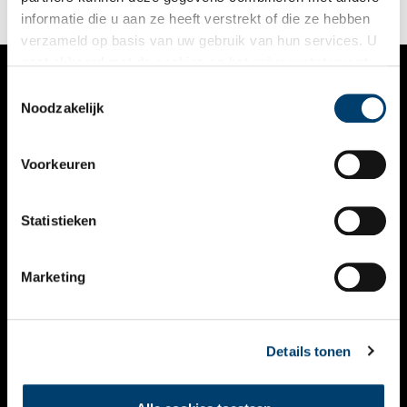
informatie die u aan ze heeft verstrekt of die ze hebben
verzameld op basis van uw gebruik van hun services. U
gaat akkoord met de cookies en het
privacystatement
als u onze website blijft gebruiken.
Toestemmingsselectie
VERHALEN
Noodzakelijk
NIEUWS
Voorkeuren
KALENDER
THEMA’S
Statistieken
ACTIVITEITEN
Marketing
VIDEO’S
OVER ONS
Details tonen
CONTACT