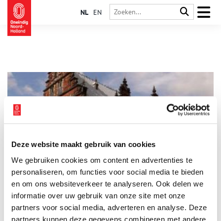
NL
EN
Deze website maakt gebruik van cookies
‘Spaanse Brabanders’ maakten Haarlemse Gouden Eeuw
We gebruiken cookies om content en advertenties te
Frans Hals geldt als een van de grootste schilders van de
Nederlandse zeventiende eeuw. Bijna zijn hele leven woonde
personaliseren, om functies voor social media te bieden
en werkte hij in Haarlem waar hij zijn beroemde
en om ons websiteverkeer te analyseren. Ook delen we
schuttersstukken en portretten schilderde.
informatie over uw gebruik van onze site met onze
partners voor social media, adverteren en analyse. Deze
partners kunnen deze gegevens combineren met andere