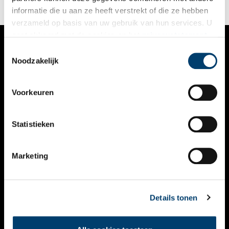
informatie die u aan ze heeft verstrekt of die ze hebben
verzameld op basis van uw gebruik van hun services. U
gaat akkoord met de cookies en het
privacystatement
als u onze website blijft gebruiken.
Toestemmingsselectie
VERHALEN
Noodzakelijk
NIEUWS
Voorkeuren
KALENDER
THEMA’S
Statistieken
ACTIVITEITEN
Marketing
VIDEO’S
OVER ONS
Details tonen
CONTACT