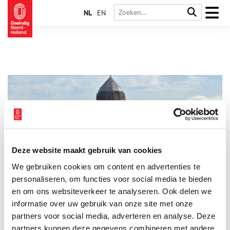
NL
EN
Deze website maakt gebruik van cookies
Watertoren in Wieringerwaard
We gebruiken cookies om content en advertenties te
De watertoren in Wieringerwaard is een architectonische parel
met een rijke geschiedenis. De toren werd ontworpen door de
personaliseren, om functies voor social media te bieden
architecten B.F. van Nieveld en W. Mensert en gebouwd tussen
en om ons websiteverkeer te analyseren. Ook delen we
1927 en 1928. Met een hoogte van 51,3 meter is het de
informatie over uw gebruik van onze site met onze
hoogste watertoren van Noord-Holland. Tot 1996 vervulde hij
zijn oorspronkelijke functie als watertoren. Een jaar later kwam
partners voor social media, adverteren en analyse. Deze
het markante bouwwerk in particuliere handen. Voor veel
partners kunnen deze gegevens combineren met andere