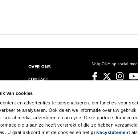
Volg ONH op social med
OVER ONS
CONTACT
NIEUWSBRIEF
ik van cookies
ontent en advertenties te personaliseren, om functies voor soci
DISCLAIMER
erkeer te analyseren. Ook delen we informatie over uw gebruik
PRIVACY
or social media, adverteren en analyse. Deze partners kunnen 
ormatie die u aan ze heeft verstrekt of die ze hebben verzameld
TOEGANKELIJKHEID
es. U gaat akkoord met de cookies en het
privacystatement
als