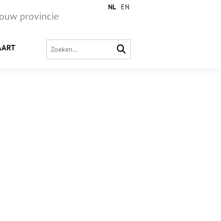
NL
EN
jouw provincie
AART