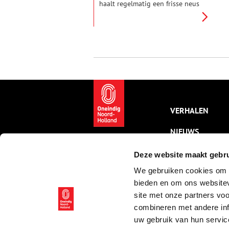
haalt regelmatig een frisse neus
op of aan de Amstel. Tijdens die
tochtjes over het water vallen
haar (niet meer bestaande)
gebouwen op, waarvan ze de
achtergrondverhalen tot op de
bodem uitzoekt. Deze week
verdiept ze zich in boerderij
Klarenbeek aan de
Ouderkerkerdijk.
VERHALEN
NIEUWS
KALENDER
Deze website maakt gebru
We gebruiken cookies om c
THEMA’S
bieden en om ons websitev
ACTIVITEITEN
site met onze partners vo
combineren met andere inf
VIDEO’S
uw gebruik van hun servic