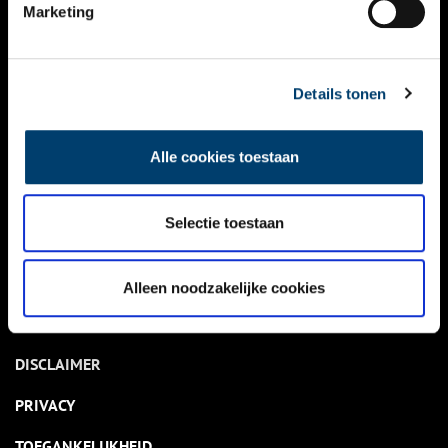
NIEUWS
Marketing
KALENDER
THEMA’S
Details tonen
ACTIVITEITEN
Alle cookies toestaan
VIDEO’S
Selectie toestaan
OVER ONS
CONTACT
Alleen noodzakelijke cookies
NIEUWSBRIEF
DISCLAIMER
PRIVACY
TOEGANKELIJKHEID