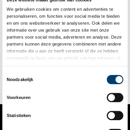
We gebruiken cookies om content en advertenties te
personaliseren, om functies voor social media te bieden
en om ons websiteverkeer te analyseren. Ook delen we
informatie over uw gebruik van onze site met onze
partners voor social media, adverteren en analyse. Deze
partners kunnen deze gegevens combineren met andere
Nieuwe LEGO-set geïnspireerd op Van Goghs
informatie die u aan ze heeft verstrekt of die ze hebben
Zonnebloemen
verzameld op basis van uw gebruik van hun services. U
De LEGO Group onthulde op 28 januari de LEGO Art Vincent
gaat akkoord met de cookies en het
privacystatement
van Gogh – Sunflowers set. Deze set, ontwikkeld in nauwe
als u onze website blijft gebruiken.
samenwerking met het Van Gogh Museum, brengt Van Goghs
Toestemmingsselectie
iconische penseelstreken tot leven in een schilderij van LEGO-
Noodzakelijk
3 min
stenen.
Voorkeuren
Statistieken
VERHALEN