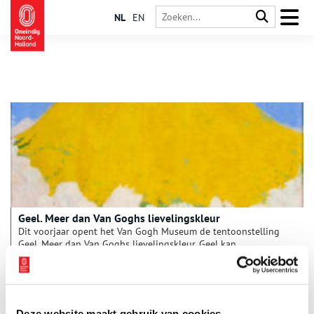
NL
EN
Geel. Meer dan Van Goghs lievelingskleur
Dit voorjaar opent het Van Gogh Museum de tentoonstelling
Geel. Meer dan Van Goghs lievelingskleur. Geel kan
verwarmend, uitbundig en stralend zijn. Geel is ook gedurfd,
opdringerig, soms ziekelijk. De tentoonstelling biedt een
2 min
originele ervaring van deze krachtige kleur – in kunstwerken
van Vincent van Gogh en tijdgenoten, aangevuld met muziek,
literatuur en mode. Te zien van 13 februari t/m 17 mei 2026.
Deze website maakt gebruik van cookies