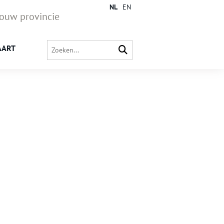
NL
EN
jouw provincie
AART