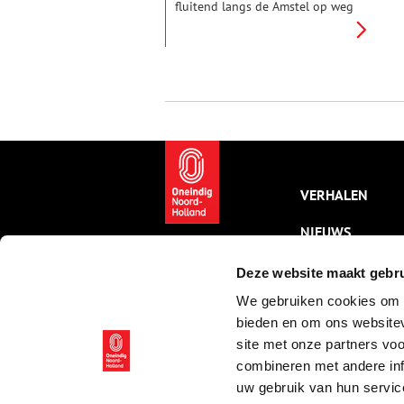
fluitend langs de Amstel op weg
naar huis aan Amsteldijk-Noord
in Uithoorn. Een blonde vrouw
op de fiets komt hem tegemoet.
Mozes vervlecht in zijn liedje
een bewonderend
bouwvakkersfluitje. De vrouw
moet lachen en roept: “Hallo
Mozes, leg dat fluitje eens een
nachtje in de olie, dan klinkt-ie
beter”. Mozes lacht en steekt
zijn hand op: “groeten aan je
VERHALEN
vader”.
NIEUWS
KALENDER
Deze website maakt gebru
We gebruiken cookies om c
THEMA’S
bieden en om ons websitev
ACTIVITEITEN
site met onze partners vo
combineren met andere inf
VIDEO’S
uw gebruik van hun servic