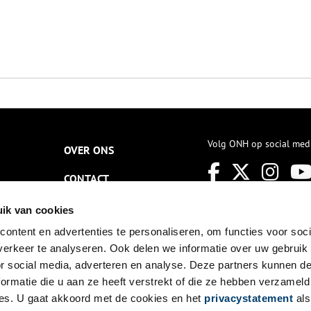
Volg ONH op social med
OVER ONS
CONTACT
NIEUWSBRIEF
ik van cookies
ontent en advertenties te personaliseren, om functies voor soci
DISCLAIMER
erkeer te analyseren. Ook delen we informatie over uw gebruik
PRIVACY
or social media, adverteren en analyse. Deze partners kunnen 
ormatie die u aan ze heeft verstrekt of die ze hebben verzameld
TOEGANKELIJKHEID
es. U gaat akkoord met de cookies en het
privacystatement
als