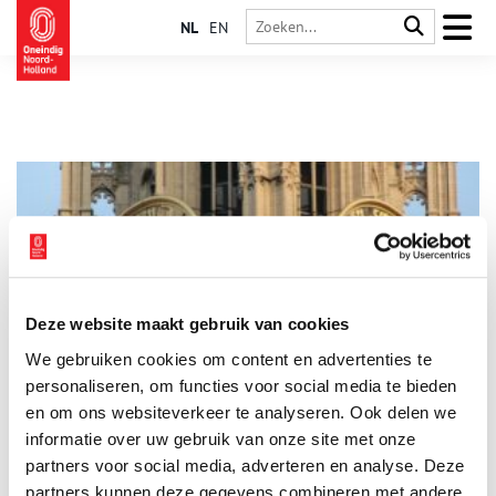
NL
EN
Deze website maakt gebruik van cookies
Kabaal in de kathedraal: dit zagen, roken en hoorden
We gebruiken cookies om content en advertenties te
middeleeuwse kerkgangers
personaliseren, om functies voor social media te bieden
De kathedraal, een oase van rust en bezinning? Voor wie er
vandaag de dag een kaarsje brandt misschien wel. Maar een
en om ons websiteverkeer te analyseren. Ook delen we
kerkganger van 500 jaar geleden trof vaak een veel
informatie over uw gebruik van onze site met onze
levendigere situatie aan. Van zwerfhonden tot spelende
partners voor social media, adverteren en analyse. Deze
kinderen, en soms wel 100 missen op een dag! Kunsthistoricus
Wendy Wauters toog onlangs naar het Noord-Hollands Archief
partners kunnen deze gegevens combineren met andere