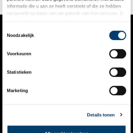
om in geuren en kleuren te vertellen over het dagelijks leven
informatie die u aan ze heeft verstrekt of die ze hebben
in de kathedraal van Antwerpen.
verzameld op basis van uw gebruik van hun services. U
gaat akkoord met de cookies en het
privacystatement
als u onze website blijft gebruiken.
Toestemmingsselectie
VERHALEN
Noodzakelijk
NIEUWS
Voorkeuren
KALENDER
THEMA’S
Statistieken
ACTIVITEITEN
Marketing
VIDEO’S
OVER ONS
Details tonen
CONTACT