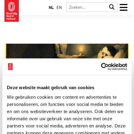
NL
EN
Deze website maakt gebruik van cookies
12 mei: Internationale Dag van de Verpleging
We gebruiken cookies om content en advertenties te
Op 12 mei vieren we de Internationale Dag van de Verpleging.
Op deze dag wordt er aandacht besteed aan verpleegkundigen
personaliseren, om functies voor social media te bieden
en hun bijdrage aan de gezondheidszorg. Dat het om een
en om ons websiteverkeer te analyseren. Ook delen we
essentieel beroep gaat bleek nogmaals tijdens de coronacrisis.
informatie over uw gebruik van onze site met onze
Massaal hingen mensen een wit shirt met daarop een rood
hart voor de ramen om hun steun te betuigen. Maar hoe is dit
partners voor social media, adverteren en analyse. Deze
belangrijke beroep eigenlijk ontstaan?
partners kunnen deze gegevens combineren met andere