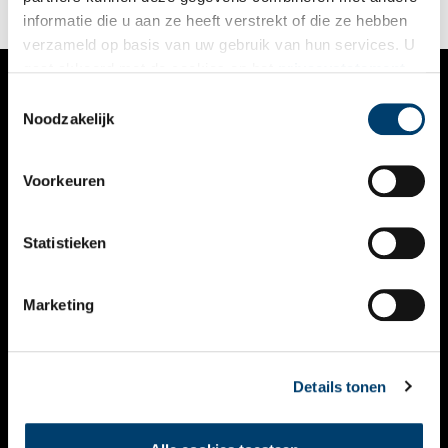
informatie die u aan ze heeft verstrekt of die ze hebben
verzameld op basis van uw gebruik van hun services. U
gaat akkoord met de cookies en het
privacystatement
als u onze website blijft gebruiken.
Toestemmingsselectie
VERHALEN
Noodzakelijk
NIEUWS
Voorkeuren
KALENDER
THEMA’S
Statistieken
ACTIVITEITEN
Marketing
VIDEO’S
OVER ONS
Details tonen
CONTACT