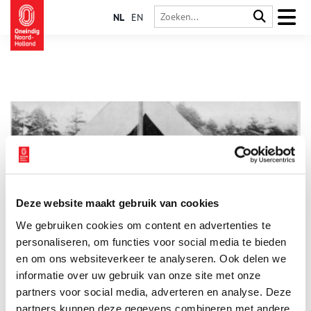
NL
EN
Deze website maakt gebruik van cookies
Déze medische uitvindingen redden gewonde soldaten het
We gebruiken cookies om content en advertenties te
leven
personaliseren, om functies voor social media te bieden
Op het slagveld is het mistig van de kruitdampen. In de verte
buldert een kanon, maar dichterbij knallen de musketten om je
en om ons websiteverkeer te analyseren. Ook delen we
heen. Omdat je door de mist niet veel ziet, ga je op gehoor af
informatie over uw gebruik van onze site met onze
om de kogels te ontwijken. Dan boort zich iets in je schouder.
partners voor social media, adverteren en analyse. Deze
Als je naar de pijn grijpt, ziet je hand rood van het bloed. Geen
fataal schot, maar vechten gaat niet meer. Op naar de
partners kunnen deze gegevens combineren met andere