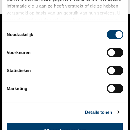
ziekenboeg!
informatie die u aan ze heeft verstrekt of die ze hebben
verzameld op basis van uw gebruik van hun services. U
gaat akkoord met de cookies en het
privacystatement
als u onze website blijft gebruiken.
Toestemmingsselectie
VERHALEN
Noodzakelijk
NIEUWS
Voorkeuren
KALENDER
THEMA’S
Statistieken
ACTIVITEITEN
Marketing
VIDEO’S
OVER ONS
Details tonen
CONTACT