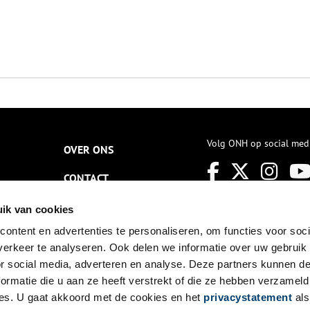
Volg ONH op social med
OVER ONS
CONTACT
NIEUWSBRIEF
ik van cookies
ontent en advertenties te personaliseren, om functies voor soci
DISCLAIMER
erkeer te analyseren. Ook delen we informatie over uw gebruik
PRIVACY
or social media, adverteren en analyse. Deze partners kunnen 
ormatie die u aan ze heeft verstrekt of die ze hebben verzameld
TOEGANKELIJKHEID
es. U gaat akkoord met de cookies en het
privacystatement
als