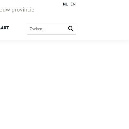
NL
EN
jouw provincie
AART