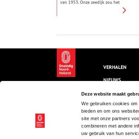
van 1953. Onze zeedijk zou het
wel houden. Die lag daar al een
paar honderd jaar. Er was lang
geleden wel eens een kleine
doorbraak geweest en ook, voor
het laatst in 1916, was er soms
water over de dijk geslagen,
maar verder niet.
VERHALEN
NIEUWS
KALENDER
Deze website maakt gebru
We gebruiken cookies om c
THEMA’S
bieden en om ons websitev
ACTIVITEITEN
site met onze partners vo
combineren met andere inf
VIDEO’S
uw gebruik van hun servic