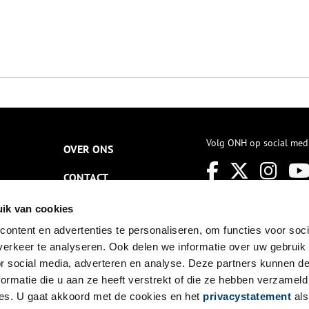
Volg ONH op social med
OVER ONS
CONTACT
NIEUWSBRIEF
ik van cookies
ontent en advertenties te personaliseren, om functies voor soci
DISCLAIMER
erkeer te analyseren. Ook delen we informatie over uw gebruik
PRIVACY
or social media, adverteren en analyse. Deze partners kunnen 
ormatie die u aan ze heeft verstrekt of die ze hebben verzameld
TOEGANKELIJKHEID
es. U gaat akkoord met de cookies en het
privacystatement
als