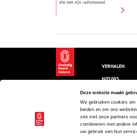
die met zijn radiotoestel
Amerika en Indië kan
ontvangen en wastobbes met
wringer die het ideaal van elke
vrouw zijn, krantenadvertenties
uit het begin van de twintigste
eeuw geven een aardig
tijdsbeeld.
VERHALEN
NIEUWS
KALENDER
Deze website maakt gebru
We gebruiken cookies om c
THEMA’S
bieden en om ons websitev
ACTIVITEITEN
site met onze partners vo
combineren met andere inf
VIDEO’S
uw gebruik van hun servic