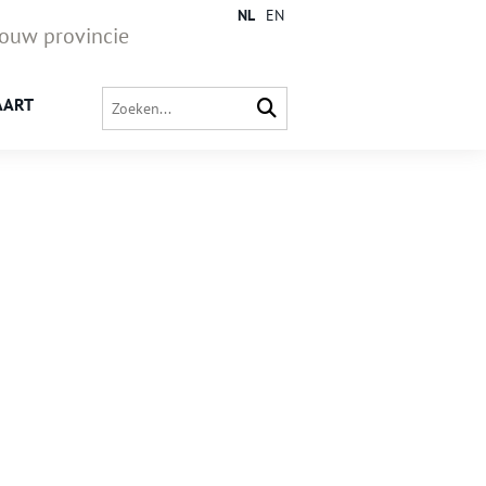
NL
EN
jouw provincie
AART