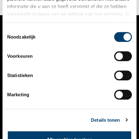
informatie die u aan ze heeft verstrekt of die ze hebben
verzameld op basis van uw gebruik van hun services. U
gaat akkoord met de cookies en het
privacystatement
als u onze website blijft gebruiken.
Toestemmingsselectie
VERHALEN
Noodzakelijk
NIEUWS
Voorkeuren
KALENDER
THEMA’S
Statistieken
ACTIVITEITEN
Marketing
VIDEO’S
OVER ONS
Details tonen
CONTACT