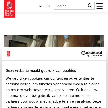
NL
EN
Deze website maakt gebruik van cookies
Pieter Florisz: Monnickendamse zeeheld
We gebruiken cookies om content en advertenties te
Sinds 2010 is de Monnickendamse admiraal Pieter Florisz (ca
1600 – 1658) terug in de stad waar hij vandaan kwam. Door
personaliseren, om functies voor social media te bieden
beeldhouwer Herman van Elteren is hij vereeuwigd in een
en om ons websiteverkeer te analyseren. Ook delen we
gevelsteen aan het huis waar ooit het zijne stond: op de hoek
informatie over uw gebruik van onze site met onze
van het Zuideinde met de Gooische Kaai.
partners voor social media, adverteren en analyse. Deze
partners kunnen deze gegevens combineren met andere