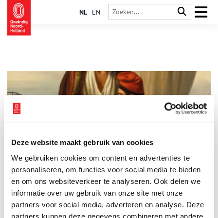
NL
EN
Deze website maakt gebruik van cookies
Tatoeages met een ruig verleden
We gebruiken cookies om content en advertenties te
Tegenwoordig kijken we niet op of om als iemand een
getatoeëerd plaatje op zijn arm heeft staan. De objectkeuze
personaliseren, om functies voor social media te bieden
van de tattoo verraad echter wel iemands persoonlijke smaak
en om ons websiteverkeer te analyseren. Ook delen we
en afkomst. Vroeger kon je nog veel meer aflezen aan iemands
informatie over uw gebruik van onze site met onze
´inkt´. Zo lieten zeelieden tatoeages zetten met een
(bij)gelovige betekenis. Ankers, kompassen, vuurtorens en
partners voor social media, adverteren en analyse. Deze
zwaluwen waren symbolen van geluk, de juiste koers en een
partners kunnen deze gegevens combineren met andere