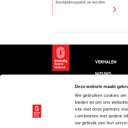
doodgeknuppeld, ze worden
gered en zo nodig opgevangen,
zoals bij Ecomare op Texel. Hoe
anders was dat aan het begin
van de twintigste eeuw.
VERHALEN
NIEUWS
KALENDER
Deze website maakt gebru
We gebruiken cookies om c
THEMA’S
bieden en om ons websitev
ACTIVITEITEN
site met onze partners vo
combineren met andere inf
VIDEO’S
uw gebruik van hun servic