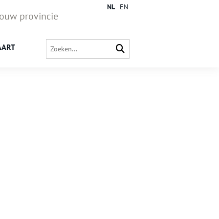
NL
EN
jouw provincie
AART