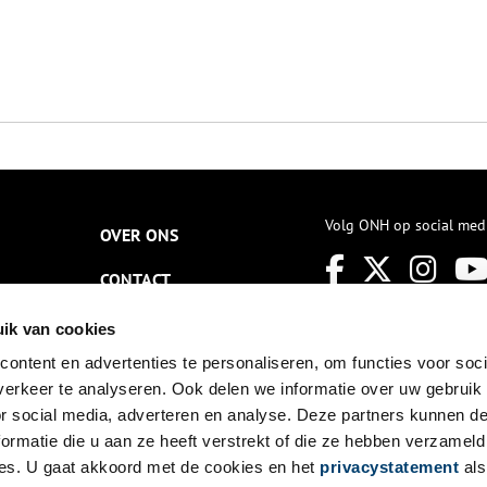
Volg ONH op social med
OVER ONS
CONTACT
NIEUWSBRIEF
ik van cookies
ontent en advertenties te personaliseren, om functies voor soci
DISCLAIMER
erkeer te analyseren. Ook delen we informatie over uw gebruik
PRIVACY
or social media, adverteren en analyse. Deze partners kunnen 
ormatie die u aan ze heeft verstrekt of die ze hebben verzameld
TOEGANKELIJKHEID
es. U gaat akkoord met de cookies en het
privacystatement
als