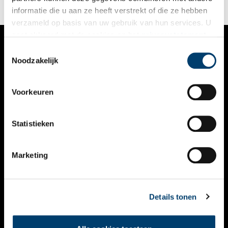
informatie die u aan ze heeft verstrekt of die ze hebben
verzameld op basis van uw gebruik van hun services. U
gaat akkoord met de cookies en het
privacystatement
als u onze website blijft gebruiken.
Toestemmingsselectie
VERHALEN
Noodzakelijk
NIEUWS
Voorkeuren
KALENDER
THEMA’S
Statistieken
ACTIVITEITEN
Marketing
VIDEO’S
OVER ONS
Details tonen
CONTACT