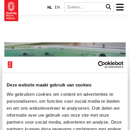
NL
EN
Deze website maakt gebruik van cookies
Eens kleurden robbenkloppers het water rond Texel rood
We gebruiken cookies om content en advertenties te
Zeehonden worden heden ten dage niet meer
doodgeknuppeld, ze worden gered en zo nodig opgevangen,
personaliseren, om functies voor social media te bieden
zoals bij Ecomare op Texel. Hoe anders was dat aan het begin
en om ons websiteverkeer te analyseren. Ook delen we
van de twintigste eeuw.
informatie over uw gebruik van onze site met onze
partners voor social media, adverteren en analyse. Deze
partners kunnen deze gegevens combineren met andere