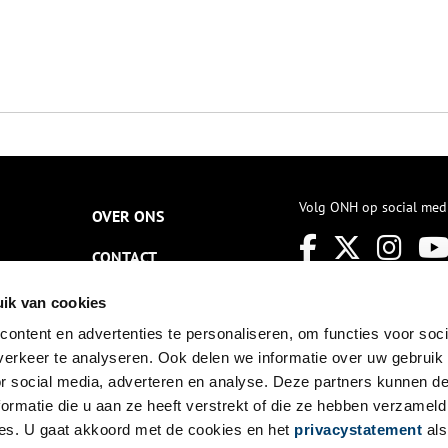
Volg ONH op social med
OVER ONS
CONTACT
NIEUWSBRIEF
ik van cookies
ontent en advertenties te personaliseren, om functies voor soci
DISCLAIMER
erkeer te analyseren. Ook delen we informatie over uw gebruik
PRIVACY
or social media, adverteren en analyse. Deze partners kunnen 
ormatie die u aan ze heeft verstrekt of die ze hebben verzameld
TOEGANKELIJKHEID
es. U gaat akkoord met de cookies en het
privacystatement
als