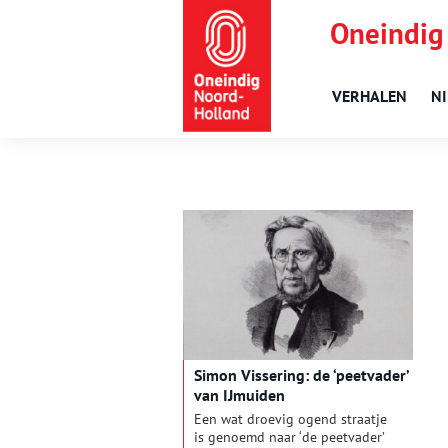
Oneindig
VERHALEN
N
Simon Vissering: de ‘peetvader’
van IJmuiden
Een wat droevig ogend straatje
is genoemd naar ‘de peetvader’