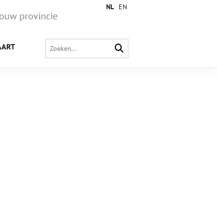
NL
EN
jouw provincie
AART