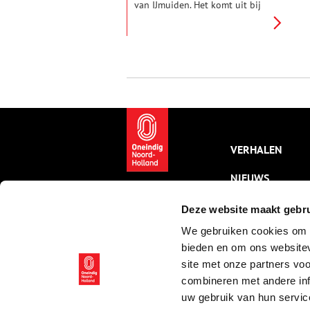
van IJmuiden. Het komt uit bij
het Noordzeekanaal, waar deze
peetvader al over schreef
tientallen jaren voordat het
kanaal werd gegraven. Wie was
deze man met een
vooruitziende blik, deze
journalist die hoogleraar en
minister werd?
VERHALEN
NIEUWS
KALENDER
Deze website maakt gebru
We gebruiken cookies om c
THEMA’S
bieden en om ons websitev
ACTIVITEITEN
site met onze partners vo
combineren met andere inf
VIDEO’S
uw gebruik van hun servic