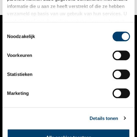
informatie die u aan ze heeft verstrekt of die ze hebben
verzameld op basis van uw gebruik van hun services. U
gaat akkoord met de cookies en het
privacystatement
als u onze website blijft gebruiken.
Toestemmingsselectie
VERHALEN
Noodzakelijk
NIEUWS
Voorkeuren
KALENDER
THEMA’S
Statistieken
ACTIVITEITEN
Marketing
VIDEO’S
OVER ONS
Details tonen
CONTACT