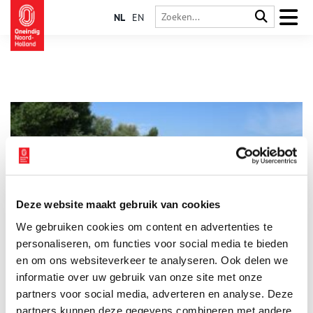
NL
EN
Deze website maakt gebruik van cookies
Met Rembrandt uitwaaien op de Diemerzeedijk
We gebruiken cookies om content en advertenties te
Behoefte aan ruimte, frisse lucht? Wil je even de volle stad
ontvluchten? Op de Diemerzeedijk verwaaien de duizelende
personaliseren, om functies voor social media te bieden
aerosolen vast razendsnel. Loop, fiets – of ga in gedachten –
en om ons websiteverkeer te analyseren. Ook delen we
mee met Rembrandt richting Diemerzeedijk. Even lekker
informatie over uw gebruik van onze site met onze
uitwaaien.
partners voor social media, adverteren en analyse. Deze
partners kunnen deze gegevens combineren met andere