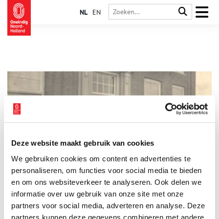
NL
EN
Deze website maakt gebruik van cookies
Vrouwen in het waterschapsbestuur: doen of niet?
We gebruiken cookies om content en advertenties te
Op de foto zie je het bestuur van het Hoogheemraadschap van
Zeeburg en Diemerdijk in 1921. En inderdaad, je ziet alleen
personaliseren, om functies voor social media te bieden
mannen! Allemaal in pak, met stropdas of vlinderdas. Ongeveer
en om ons websiteverkeer te analyseren. Ook delen we
de helft met hoed. In 1910, elf jaar voor het nemen van deze
informatie over uw gebruik van onze site met onze
foto, speelde er een kwestie over het toelaten van vrouwen als
bestuurslid van dit hoogheemraadschap. Daarover moesten de
partners voor social media, adverteren en analyse. Deze
provincie Utrecht en Noord-Holland het eens worden…
partners kunnen deze gegevens combineren met andere