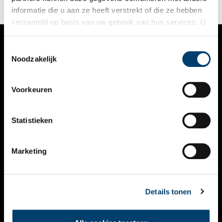
informatie die u aan ze heeft verstrekt of die ze hebben
verzameld op basis van uw gebruik van hun services. U
gaat akkoord met de cookies en het
privacystatement
als u onze website blijft gebruiken.
Toestemmingsselectie
VERHALEN
Noodzakelijk
NIEUWS
Voorkeuren
KALENDER
THEMA’S
Statistieken
ACTIVITEITEN
Marketing
VIDEO’S
OVER ONS
Details tonen
CONTACT