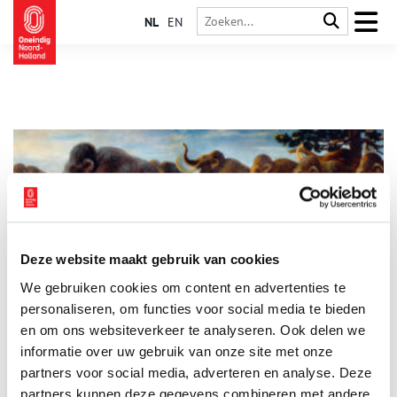
NL
EN
Deze website maakt gebruik van cookies
Doggerland: Atlantis van de Noordzee
We gebruiken cookies om content en advertenties te
Het Noord-Hollandse landschap is een betrekkelijk jong
gebied, opgebouwd uit zand, klei en veen. Wind en water
personaliseren, om functies voor social media te bieden
legden de basis voor de vorm, de mens deed de rest.
en om ons websiteverkeer te analyseren. Ook delen we
Eeuwenlang oefende de Noordzee grote invloed uit op het
informatie over uw gebruik van onze site met onze
kustgebied van de provincie. Maar dat is niet altijd zo geweest.
Honderdduizenden jaren geleden was het gebied tussen
partners voor social media, adverteren en analyse. Deze
Nederland en Groot-Brittannië geen water maar land:
partners kunnen deze gegevens combineren met andere