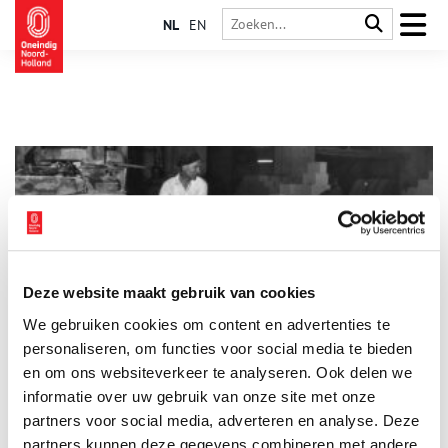
NL
EN
Deze website maakt gebruik van cookies
Steenfabriek Huizen graaft geschiedenis
We gebruiken cookies om content en advertenties te
Kalkzandsteenfabriek Rijsbergen is sinds 1925 een begrip in
het Gooi. Tot voor kort werd hier kalkzandsteen geproduceerd
personaliseren, om functies voor social media te bieden
voor de bouw van woningen, eerst met zand uit de Groeve
en om ons websiteverkeer te analyseren. Ook delen we
Oostermeent en later uit het Gooimeer. Nu de fabriek definitief
informatie over uw gebruik van onze site met onze
de deuren sluit, wordt het hoog tijd voor een terugblik op dit
stukje industrieel verleden van Huizen.
partners voor social media, adverteren en analyse. Deze
partners kunnen deze gegevens combineren met andere