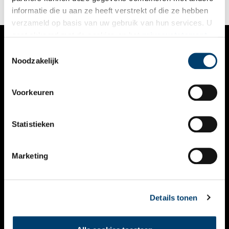
informatie die u aan ze heeft verstrekt of die ze hebben
verzameld op basis van uw gebruik van hun services. U
gaat akkoord met de cookies en het
privacystatement
als u onze website blijft gebruiken.
Toestemmingsselectie
VERHALEN
Noodzakelijk
NIEUWS
Voorkeuren
KALENDER
THEMA’S
Statistieken
ACTIVITEITEN
Marketing
VIDEO’S
OVER ONS
Details tonen
CONTACT