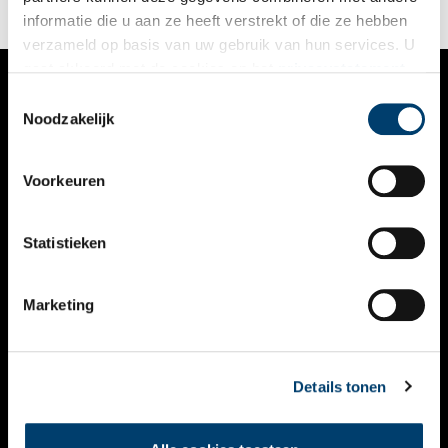
informatie die u aan ze heeft verstrekt of die ze hebben
verzameld op basis van uw gebruik van hun services. U
gaat akkoord met de cookies en het
privacystatement
als u onze website blijft gebruiken.
Toestemmingsselectie
VERHALEN
Noodzakelijk
NIEUWS
Voorkeuren
KALENDER
THEMA’S
Statistieken
ACTIVITEITEN
Marketing
VIDEO’S
OVER ONS
Details tonen
CONTACT