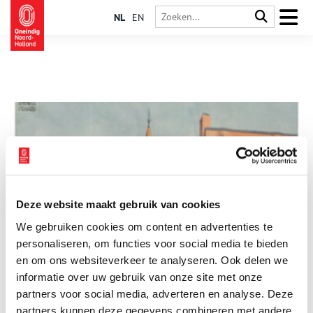
NL
EN
Deze website maakt gebruik van cookies
Hoe het Spaarndammerplantsoen wereldwijde roem
We gebruiken cookies om content en advertenties te
vergaarde
personaliseren, om functies voor social media te bieden
Arbeiderspaleizen werden ze genoemd, de sierlijke en
kleurrijke woonblokken die architect en kunstenaar Michel de
en om ons websiteverkeer te analyseren. Ook delen we
Klerk (1884-1923) ontwierp voor het Amsterdamse
informatie over uw gebruik van onze site met onze
Spaarndammerplantsoen (Het Schip) en De Dageraad in De
partners voor social media, adverteren en analyse. Deze
Pijp.
partners kunnen deze gegevens combineren met andere