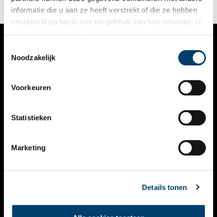
informatie die u aan ze heeft verstrekt of die ze hebben
verzameld op basis van uw gebruik van hun services. U
gaat akkoord met de cookies en het
privacystatement
als u onze website blijft gebruiken.
Toestemmingsselectie
VERHALEN
Noodzakelijk
NIEUWS
Voorkeuren
KALENDER
THEMA’S
Statistieken
ACTIVITEITEN
Marketing
VIDEO’S
OVER ONS
Details tonen
CONTACT