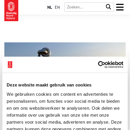
NL
EN
Deze website maakt gebruik van cookies
Amsterdam-Noord: van afvoerputje naar luxe woningen
We gebruiken cookies om content en advertenties te
aan het IJ
personaliseren, om functies voor social media te bieden
Nooddorpen, woonscholen, tuindorpen en luxe woonwijken,
het hoort allemaal bij de geschiedenis van Amsterdam-Noord,
en om ons websiteverkeer te analyseren. Ook delen we
waar inmiddels 100.000 mensen wonen. Pieter Roemer (68)
informatie over uw gebruik van onze site met onze
woont er en mag over zijn stadsdeel graag boekjes maken, die
partners voor social media, adverteren en analyse. Deze
hij in eigen beheer uitgeeft.
partners kunnen deze gegevens combineren met andere