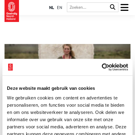
NL
EN
Deze website maakt gebruik van cookies
Crowdfunding voor wolkunstwerk in De Zwarte Schuur
We gebruiken cookies om content en advertenties te
Zoals je misschien weet heeft het De Zwarte Schuur in
Scharwoude kort geleden de Interior Award 2025 gewonnen
personaliseren, om functies voor social media te bieden
en daar zijn ze natuurlijk ontzettend trots op! Vanaf het begin
en om ons websiteverkeer te analyseren. Ook delen we
af aan is er de wens geweest om de verhalen van het
informatie over uw gebruik van onze site met onze
1 min
dijkmagazijn ook via een kunstwerk te vertellen, liefst met een
object op de plek van het grote venster aan de dijk zodat
partners voor social media, adverteren en analyse. Deze
voorbijgangers er ook van kunnen meegenieten.
partners kunnen deze gegevens combineren met andere