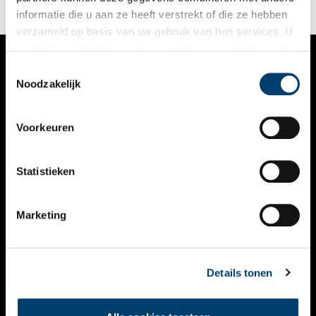
informatie die u aan ze heeft verstrekt of die ze hebben
verzameld op basis van uw gebruik van hun services. U
gaat akkoord met de cookies en het
privacystatement
als u onze website blijft gebruiken.
Toestemmingsselectie
VERHALEN
Noodzakelijk
NIEUWS
Voorkeuren
KALENDER
THEMA’S
Statistieken
ACTIVITEITEN
Marketing
VIDEO’S
OVER ONS
Details tonen
CONTACT